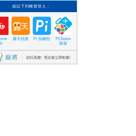
或以下列帳號登入：
ome
露天拍賣
Pi 拍錢包
PChome
4h
旅遊