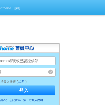
|
PChome
說明
持登入狀態 (
說明
)
登入
新帳號
忘記密碼
第三方登入說明