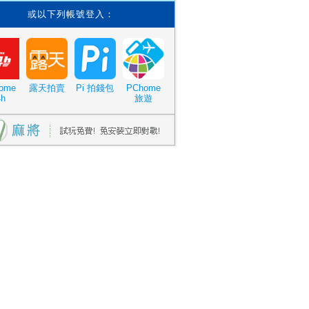
或以下列帳號登入：
ome
露天拍賣
Pi 拍錢包
PChome
4h
旅遊