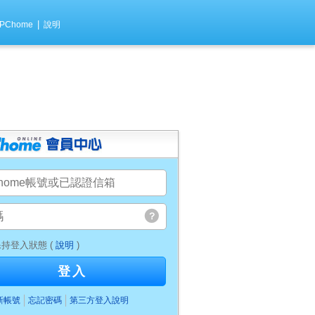
|
PChome
說明
持登入狀態 (
說明
)
登入
新帳號
忘記密碼
第三方登入說明