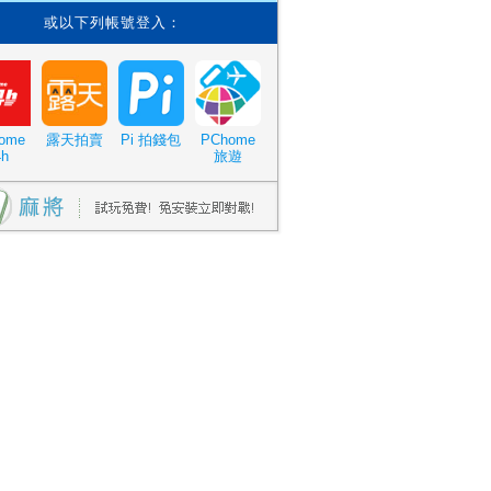
或以下列帳號登入：
ome
露天拍賣
Pi 拍錢包
PChome
4h
旅遊