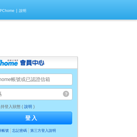
|
PChome
說明
持登入狀態 (
說明
)
登入
新帳號
忘記密碼
第三方登入說明