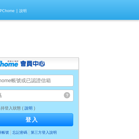
|
PChome
說明
持登入狀態 (
說明
)
登入
新帳號
忘記密碼
第三方登入說明