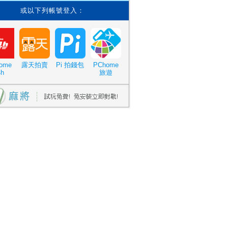
或以下列帳號登入：
ome
露天拍賣
Pi 拍錢包
PChome
4h
旅遊