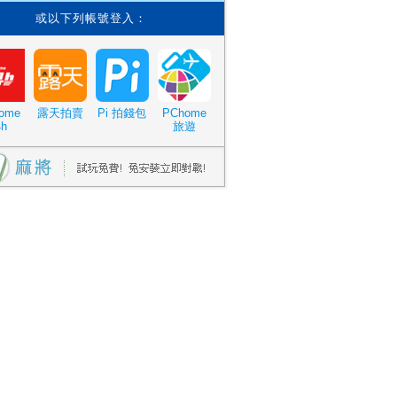
或以下列帳號登入：
ome
露天拍賣
Pi 拍錢包
PChome
4h
旅遊