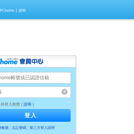
|
PChome
說明
持登入狀態 (
說明
)
登入
新帳號
忘記密碼
第三方登入說明