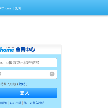
|
PChome
說明
持登入狀態 (
說明
)
登入
新帳號
忘記密碼
第三方登入說明