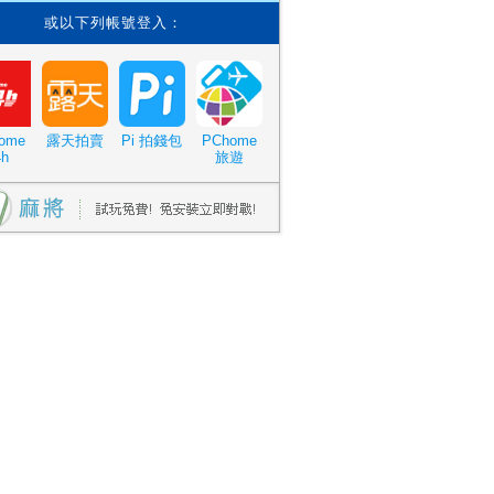
或以下列帳號登入：
ome
露天拍賣
Pi 拍錢包
PChome
4h
旅遊