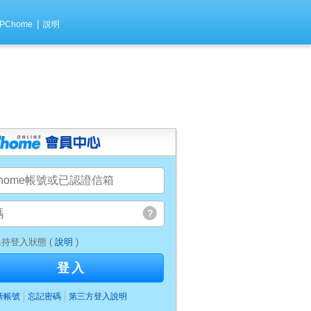
|
PChome
說明
持登入狀態 (
說明
)
登入
新帳號
忘記密碼
第三方登入說明