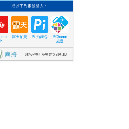
或以下列帳號登入：
ome
露天拍賣
Pi 拍錢包
PChome
4h
旅遊