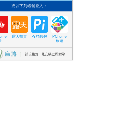
或以下列帳號登入：
ome
露天拍賣
Pi 拍錢包
PChome
4h
旅遊