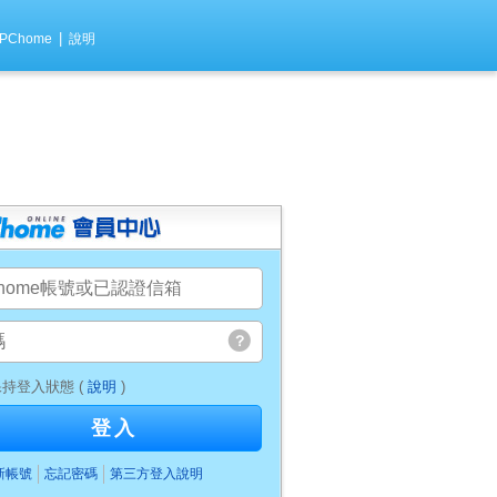
|
PChome
說明
持登入狀態 (
說明
)
登入
新帳號
忘記密碼
第三方登入說明