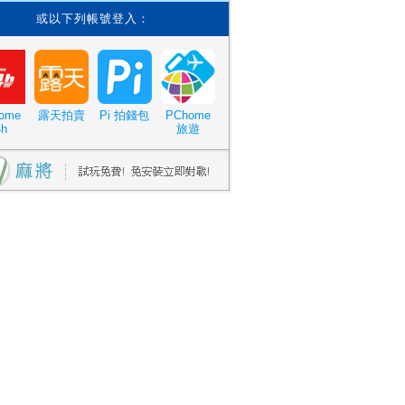
或以下列帳號登入：
ome
露天拍賣
Pi 拍錢包
PChome
4h
旅遊