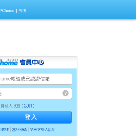
|
PChome
說明
持登入狀態 (
說明
)
登入
新帳號
忘記密碼
第三方登入說明