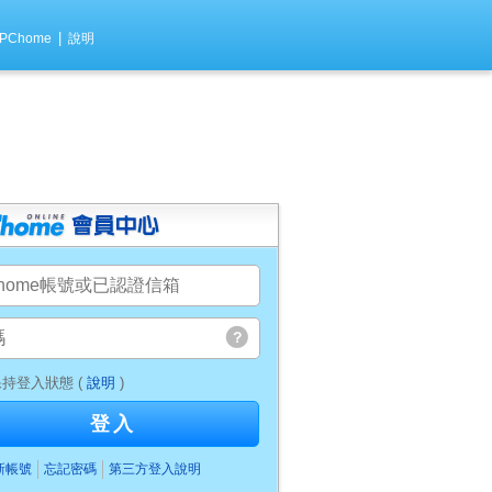
|
PChome
說明
持登入狀態 (
說明
)
登入
新帳號
忘記密碼
第三方登入說明