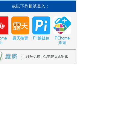
或以下列帳號登入：
ome
露天拍賣
Pi 拍錢包
PChome
4h
旅遊