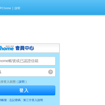
|
PChome
說明
持登入狀態 (
說明
)
登入
新帳號
忘記密碼
第三方登入說明