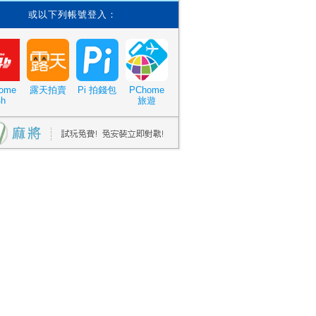
或以下列帳號登入：
ome
露天拍賣
Pi 拍錢包
PChome
4h
旅遊