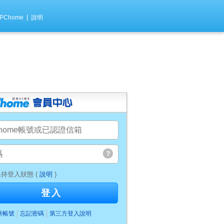
|
PChome
說明
持登入狀態 (
說明
)
登入
新帳號
忘記密碼
第三方登入說明