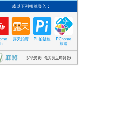
或以下列帳號登入：
ome
露天拍賣
Pi 拍錢包
PChome
4h
旅遊