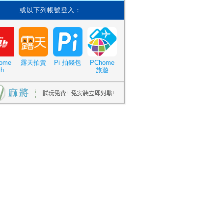
或以下列帳號登入：
ome
露天拍賣
Pi 拍錢包
PChome
4h
旅遊