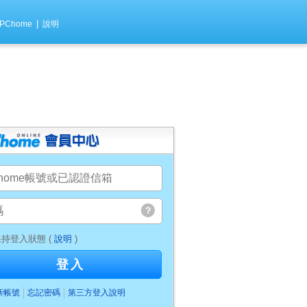
|
PChome
說明
持登入狀態 (
說明
)
登入
新帳號
忘記密碼
第三方登入說明