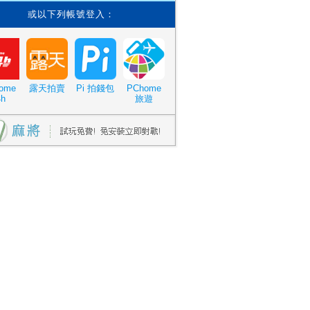
或以下列帳號登入：
ome
露天拍賣
Pi 拍錢包
PChome
4h
旅遊