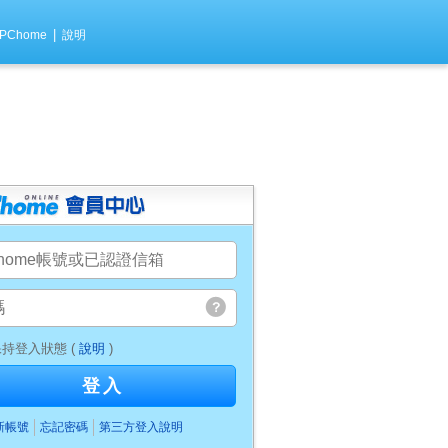
|
PChome
說明
持登入狀態 (
說明
)
登入
新帳號
忘記密碼
第三方登入說明