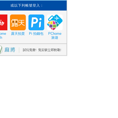
或以下列帳號登入：
ome
露天拍賣
Pi 拍錢包
PChome
4h
旅遊