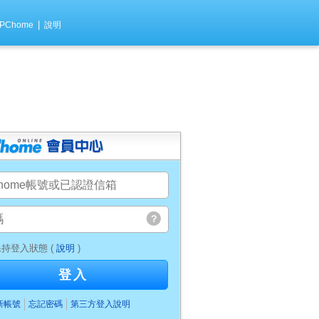
|
PChome
說明
持登入狀態 (
說明
)
登入
新帳號
忘記密碼
第三方登入說明