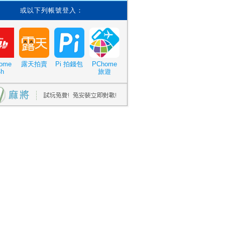
或以下列帳號登入：
ome
露天拍賣
Pi 拍錢包
PChome
4h
旅遊