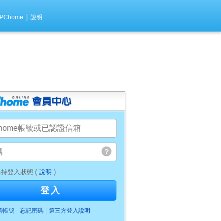
|
PChome
說明
持登入狀態 (
說明
)
登入
新帳號
忘記密碼
第三方登入說明