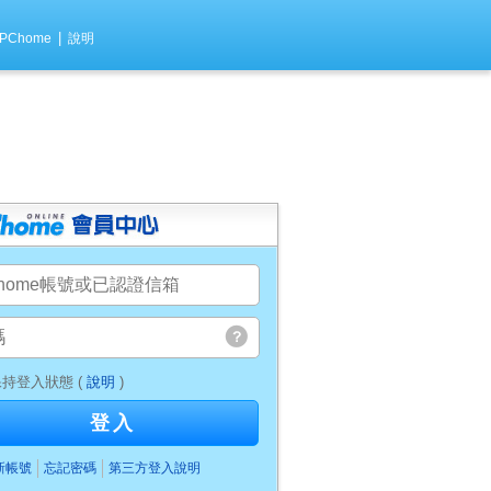
|
PChome
說明
持登入狀態 (
說明
)
登入
新帳號
忘記密碼
第三方登入說明