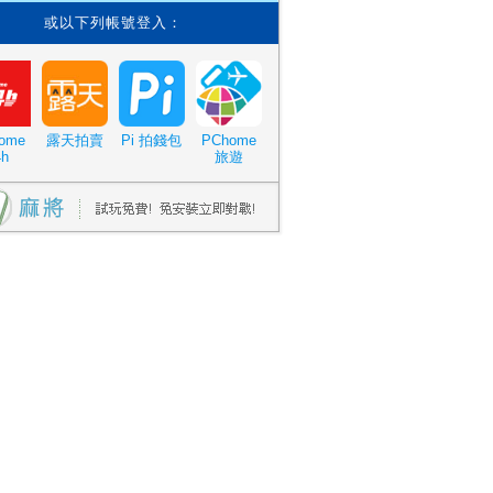
或以下列帳號登入：
ome
露天拍賣
Pi 拍錢包
PChome
4h
旅遊