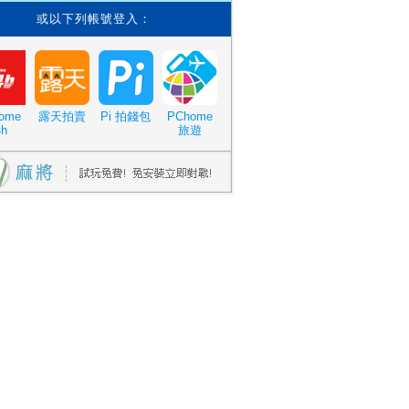
或以下列帳號登入：
ome
露天拍賣
Pi 拍錢包
PChome
4h
旅遊