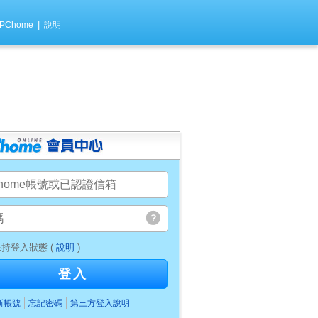
|
PChome
說明
持登入狀態 (
說明
)
登入
新帳號
忘記密碼
第三方登入說明