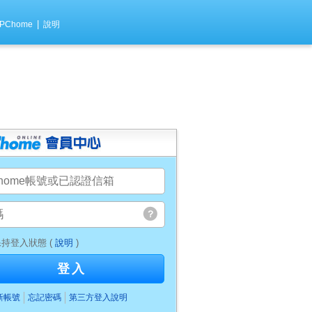
|
PChome
說明
持登入狀態 (
說明
)
登入
新帳號
忘記密碼
第三方登入說明