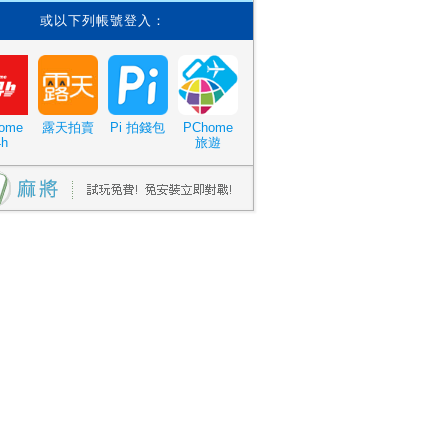
或以下列帳號登入：
ome
露天拍賣
Pi 拍錢包
PChome
4h
旅遊