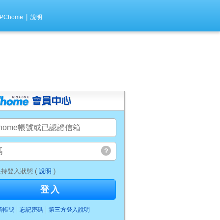
|
PChome
說明
持登入狀態 (
說明
)
登入
新帳號
忘記密碼
第三方登入說明