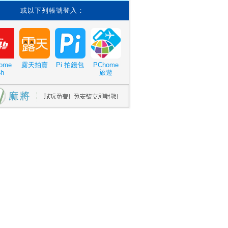
或以下列帳號登入：
ome
露天拍賣
Pi 拍錢包
PChome
4h
旅遊