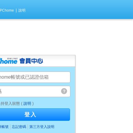
|
PChome
說明
持登入狀態 (
說明
)
登入
新帳號
忘記密碼
第三方登入說明