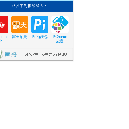
或以下列帳號登入：
ome
露天拍賣
Pi 拍錢包
PChome
4h
旅遊