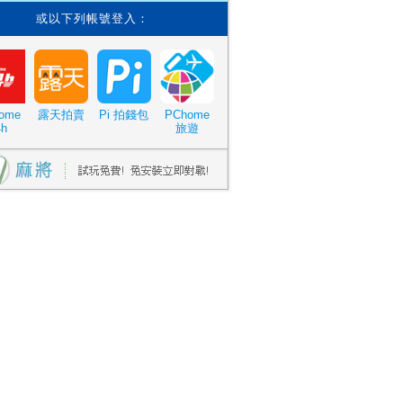
或以下列帳號登入：
ome
露天拍賣
Pi 拍錢包
PChome
4h
旅遊