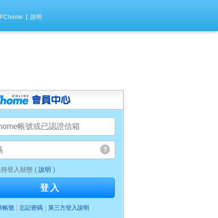
|
PChome
說明
持登入狀態 (
說明
)
登入
新帳號
忘記密碼
第三方登入說明