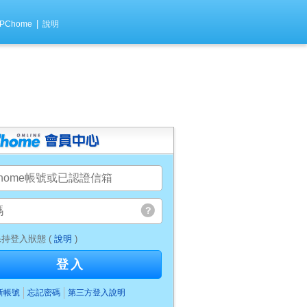
|
PChome
說明
持登入狀態 (
說明
)
登入
新帳號
忘記密碼
第三方登入說明