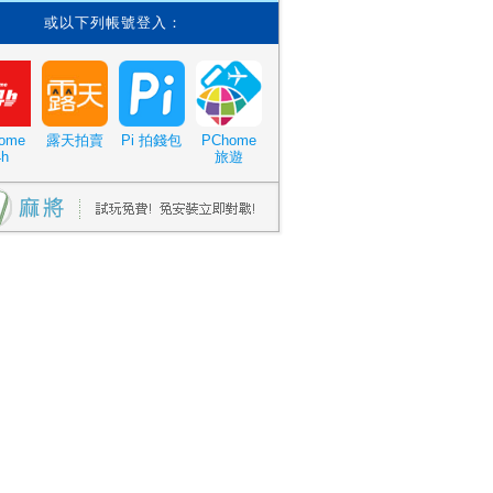
或以下列帳號登入：
ome
露天拍賣
Pi 拍錢包
PChome
4h
旅遊