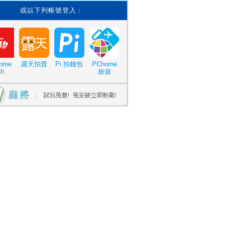
或以下列帳號登入：
ome
露天拍賣
Pi 拍錢包
PChome
4h
旅遊