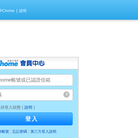
|
PChome
說明
持登入狀態 (
說明
)
登入
新帳號
忘記密碼
第三方登入說明