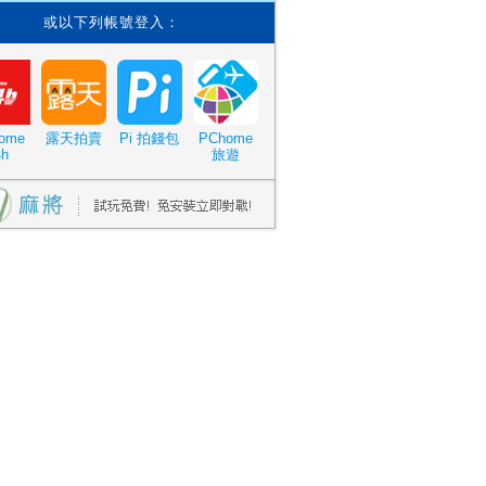
或以下列帳號登入：
ome
露天拍賣
Pi 拍錢包
PChome
4h
旅遊