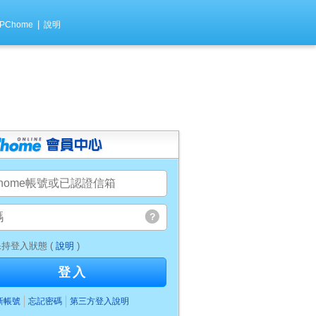
|
PChome
說明
持登入狀態 (
說明
)
登入
新帳號
忘記密碼
第三方登入說明