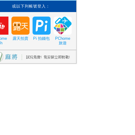
或以下列帳號登入：
ome
露天拍賣
Pi 拍錢包
PChome
4h
旅遊