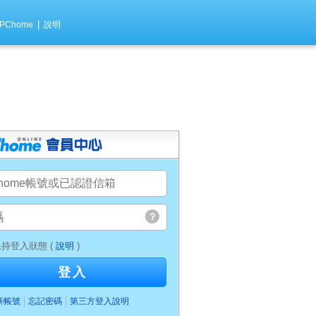
|
PChome
說明
持登入狀態 (
說明
)
登入
新帳號
忘記密碼
第三方登入說明