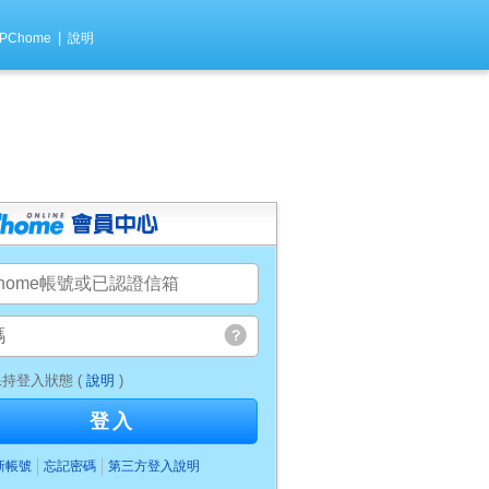
|
PChome
說明
持登入狀態 (
說明
)
登入
新帳號
忘記密碼
第三方登入說明