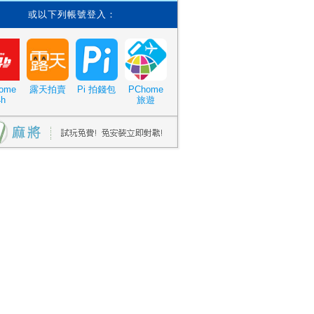
或以下列帳號登入：
ome
露天拍賣
Pi 拍錢包
PChome
4h
旅遊