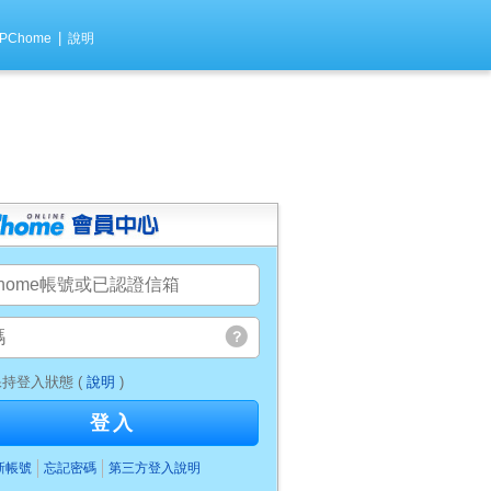
|
PChome
說明
持登入狀態 (
說明
)
登入
新帳號
忘記密碼
第三方登入說明