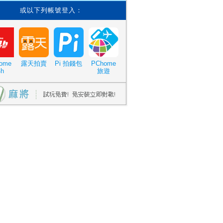
或以下列帳號登入：
ome
露天拍賣
Pi 拍錢包
PChome
4h
旅遊