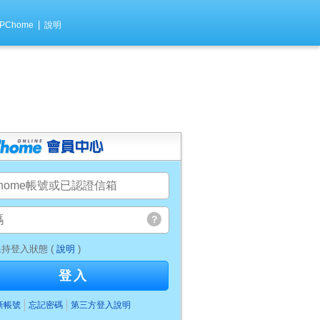
|
PChome
說明
持登入狀態 (
說明
)
登入
新帳號
忘記密碼
第三方登入說明