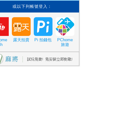
或以下列帳號登入：
ome
露天拍賣
Pi 拍錢包
PChome
4h
旅遊