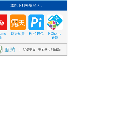
或以下列帳號登入：
ome
露天拍賣
Pi 拍錢包
PChome
4h
旅遊