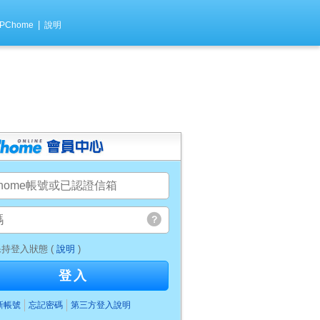
|
PChome
說明
持登入狀態 (
說明
)
登入
新帳號
忘記密碼
第三方登入說明